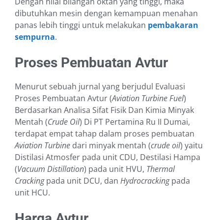
Dengan nilai bilangan oktan yang tinggi, maka
dibutuhkan mesin dengan kemampuan menahan
panas lebih tinggi untuk melakukan
pembakaran
sempurna
.
Proses Pembuatan Avtur
Menurut sebuah jurnal yang berjudul Evaluasi
Proses Pembuatan Avtur (
Aviation Turbine Fuel
)
Berdasarkan Analisa Sifat Fisik Dan Kimia Minyak
Mentah (
Crude Oil
) Di PT Pertamina Ru II Dumai,
terdapat empat tahap dalam proses pembuatan
Aviation Turbine
dari minyak mentah (
crude oil
) yaitu
Distilasi Atmosfer pada unit CDU, Destilasi Hampa
(
Vacuum Distillation
) pada unit HVU,
Thermal
Cracking
pada unit DCU, dan
Hydrocracking
pada
unit HCU.
Harga Avtur