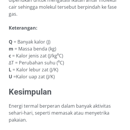
cair sehingga molekul tersebut berpindah ke fase
gas.
Keterangan:
Q
= Banyak kalor (J)
m
= Massa benda (kg)
c
= Kalor jenis zat (J/kg⁰C)
ΔT = Perubahan suhu (⁰C)
L
= Kalor lebur zat (J/K)
U
=Kalor uap zat (J/K)
Kesimpulan
Energi termal berperan dalam banyak aktivitas
sehari-hari, seperti memasak atau menyetrika
pakaian.