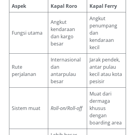
Aspek
Kapal Roro
Kapal Ferry
Angkut
Angkut
penumpang
kendaraan
Fungsi utama
dan
dan kargo
kendaraan
besar
kecil
Internasional
Jarak pendek,
Rute
dan
antar pulau
perjalanan
antarpulau
kecil atau kota
besar
pesisir
Muat dari
dermaga
Sistem muat
Roll-on/Roll-off
khusus
dengan
boarding area