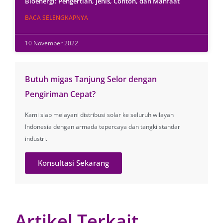
Bioenergi: Pengertian, Jenis, Contoh, dan Manfaat
BACA SELENGKAPNYA
10 November 2022
Butuh migas Tanjung Selor dengan
Pengiriman Cepat?
Kami siap melayani distribusi solar ke seluruh wilayah
Indonesia dengan armada tepercaya dan tangki standar
industri.
Konsultasi Sekarang
Artikel Terkait