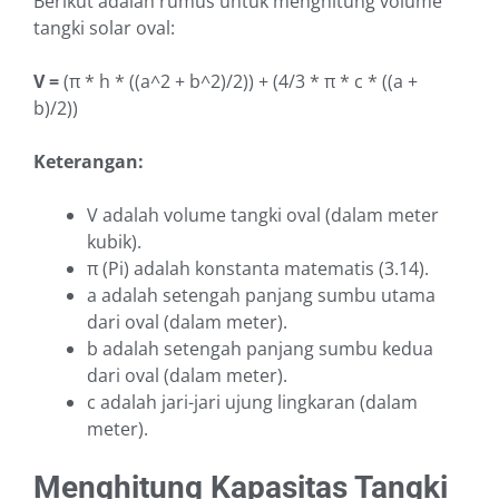
Berikut adalah rumus untuk menghitung volume
tangki solar oval:
V =
(π * h * ((a^2 + b^2)/2)) + (4/3 * π * c * ((a +
b)/2))
Keterangan:
V adalah volume tangki oval (dalam meter
kubik).
π (Pi) adalah konstanta matematis (3.14).
a adalah setengah panjang sumbu utama
dari oval (dalam meter).
b adalah setengah panjang sumbu kedua
dari oval (dalam meter).
c adalah jari-jari ujung lingkaran (dalam
meter).
Menghitung Kapasitas Tangki