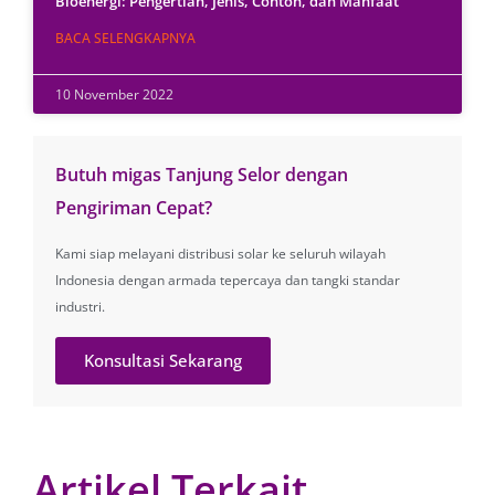
Bioenergi: Pengertian, Jenis, Contoh, dan Manfaat
BACA SELENGKAPNYA
10 November 2022
Butuh migas Tanjung Selor dengan
Pengiriman Cepat?
Kami siap melayani distribusi solar ke seluruh wilayah
Indonesia dengan armada tepercaya dan tangki standar
industri.
Konsultasi Sekarang
Artikel Terkait