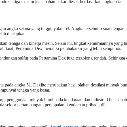
uksi tiga macam jenis bahan bakar diesel, berdasarkan angka setana 
 angka setana yang tinggi, yakni 53. Angka tersebut sesuai dengan an
lah ditetapkan.
n tenaga dan kinerja mesin. Selain itu, tingkat kemurniannya yang 
ebih kuat, Pertamina Dex memiliki pembakaran yang lebih sempurna.
kandungan sulfur pada Pertamina Dex juga tergolong rendah. Sehingga
na pada angka 51. Dexlite merupakan hasil olahan destilasi minyak b
empunyai tenaga yang besar.
gi penggunaan minyak bumi pada kendaraan dan industri. Oleh sebab i
da sektor pertambangan, perkapalan, kendaraan pribadi, dll.
l dari pertamina yang memiliki
angka setana
minimum, yakni hanya pada