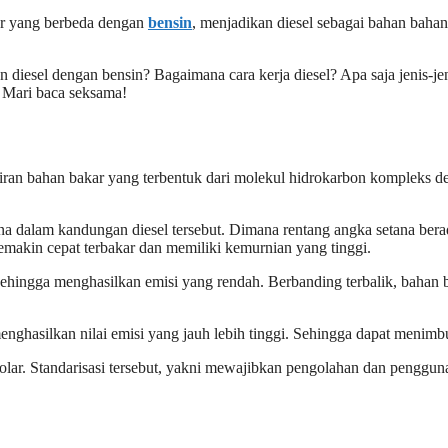
kar yang berbeda dengan
bensin
, menjadikan diesel sebagai bahan baha
n diesel dengan bensin? Bagaimana cara kerja diesel? Apa saja jenis-j
. Mari baca seksama!
cairan bahan bakar yang terbentuk dari molekul hidrokarbon kompleks 
tana dalam kandungan diesel tersebut. Dimana rentang angka setana be
 semakin cepat terbakar dan memiliki kemurnian yang tinggi.
 sehingga menghasilkan emisi yang rendah. Berbanding terbalik, bahan 
nghasilkan nilai emisi yang jauh lebih tinggi. Sehingga dapat menim
solar. Standarisasi tersebut, yakni mewajibkan pengolahan dan pengg