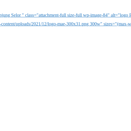
ung Selor " class="attachment-full size-full wp-image-84" alt="logo
content/uploads/2021/12/logo-mae-300x31.png 300w" sizes="(max-wi