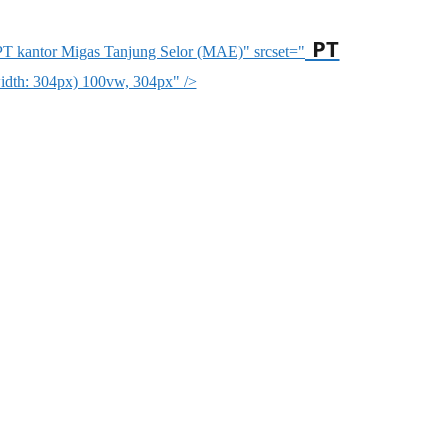
PT
 PT kantor Migas Tanjung Selor (MAE)" srcset="
dth: 304px) 100vw, 304px" />