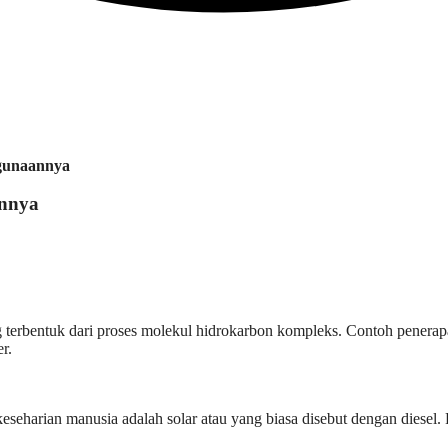
egunaannya
annya
ng terbentuk dari proses molekul hidrokarbon kompleks. Contoh penera
r.
keseharian manusia adalah solar atau yang biasa disebut dengan diesel.