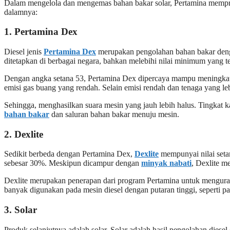
Dalam mengelola dan mengemas bahan bakar solar, Pertamina memprod
dalamnya:
1. Pertamina Dex
Diesel jenis
Pertamina Dex
merupakan pengolahan bahan bakar dengan
ditetapkan di berbagai negara, bahkan melebihi nilai minimum yang te
Dengan angka setana 53, Pertamina Dex dipercaya mampu meningkatka
emisi gas buang yang rendah. Selain emisi rendah dan tenaga yang l
Sehingga, menghasilkan suara mesin yang jauh lebih halus. Tingkat 
bahan bakar
dan saluran bahan bakar menuju mesin.
2. Dexlite
Sedikit berbeda dengan Pertamina Dex,
Dexlite
mempunyai nilai seta
sebesar 30%. Meskipun dicampur dengan
minyak nabati
, Dexlite m
Dexlite merupakan penerapan dari program Pertamina untuk menguran
banyak digunakan pada mesin diesel dengan putaran tinggi, seperti pa
3. Solar
Produk selanjutnya adalah solar. Solar adalah hasil pengolahan diese