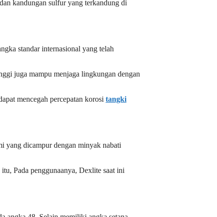
dan kandungan sulfur yang terkandung di
gka standar internasional yang telah
tinggi juga mampu menjaga lingkungan dengan
 dapat mencegah percepatan korosi
tangki
umi yang dicampur dengan minyak nabati
tu, Pada penggunaanya, Dexlite saat ini
 angka 48. Selain memiliki angka setana