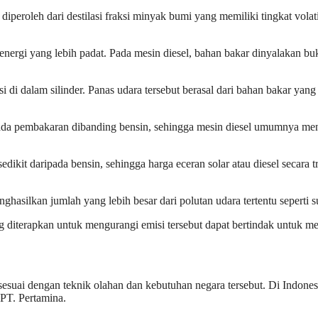
iperoleh dari destilasi fraksi minyak bumi yang memiliki tingkat volati
 energi yang lebih padat. Pada mesin diesel, bahan bakar dinyalakan bu
i di dalam silinder. Panas udara tersebut berasal dari bahan bakar ya
pada pembakaran dibanding bensin, sehingga mesin diesel umumnya me
dikit daripada bensin, sehingga harga eceran solar atau diesel secara t
enghasilkan jumlah yang lebih besar dari polutan udara tertentu seperti s
diterapkan untuk mengurangi emisi tersebut dapat bertindak untuk me
sesuai dengan teknik olahan dan kebutuhan negara tersebut. Di Indone
PT. Pertamina.