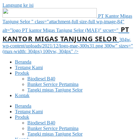
Langsung ke isi
PT Kantor Migas
Tanjung Selor " class="attachment-full size-full wp-image-84"
PT
alt="logo PT kantor Migas Tanjung Selor (MAE)" srcset="
KANTOR MIGAS TANJUNG SELOR
304w,
wp-content/uploads/2021/12/logo-mae-300x31.png 300w" sizes="
(max-width: 304px) 100vw, 304px" />
Beranda
Tentang Kami
Produk
Biodiesel B40
Bunker Service Pertamina
Tangki migas Tanjung Selor
Kontak
Beranda
Tentang Kami
Produk
Biodiesel B40
Bunker Service Pertamina
Tangki migas Tanjung Selor